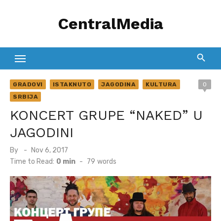
Skip
CentralMedia
to
content
GRADOVI
ISTAKNUTO
JAGODINA
KULTURA
0
SRBIJA
KONCERT GRUPE “NAKED” U
JAGODINI
Posted
By
Nov 6, 2017
on
Time to Read:
0 min
-
79
words