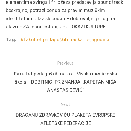
elementima svinga i fri džeza predstavlja soundtrack
beskrajnoj potrazi benda za pravim muzičkim
identitetom. Ulaz:slobodan – dobrovoljni prilog na
ulazu – ZA manifestaciju PUTOKAZI KULTURE
Tag:
fakultet pedagoških nauka
jagodina
Post
Previous
navigation
Previous
Fakultet pedagoških nauka i Visoka medicinska
post:
škola – DOBITNICI PRIZNANJA ,,KAPETAN MIŠA
ANASTASIJEVIĆ”
Next
Next
DRAGANU ZDRAVKOVIĆU PLAKETA EVROPSKE
post:
ATLETSKE FEDERACIJE