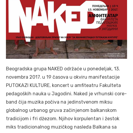
Beogradska grupa NAKED održaće u ponedeljak, 13.
novembra 2017. u 19 časova u okviru manifestacije
PUTOKAZI KULTURE, koncert u amfiteatru Fakulteta
pedagoških nauka u Jagodini. Naked je vrhunski core-
band čija muzika počiva na jedinstvenom miksu
globalnog urbanog gruva začinjenom balkanskom
tradicijom i fri džezom. Njihov korpulentan i žestok
miks tradicionalnog muzičkog nasleđa Balkana sa