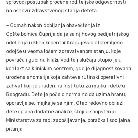
sprovodi postupak procene roditeljske odgovornosti
na osnovu zdravstvenog stanja deteta.
– Odmah nakon dobijanja obaveštenja iz
Opšte bolnica Ćuprija da je sa njihovog pedijatrijskog
odeljenja u Klinički centar Kragujevac otpremljeno
odojče u veoma lošem zdravstvenom stanju, koje
povraća i gubi na kilaži, voditelj slučaja stupio je u
kontakt sa Kliničkim centrom, gde je dijagnostikovana
urođena anomalija koja zahteva rutinski operativni
zahvat koji je urađen na Institutu za majku i dete u
Beogradu. Dete je počelo normalno da uzima hranu,
oporavlja se, majka je sa njim. Otac redovno obilazi
dete i plaća dodatne analize, stoji u saopštenju
Ministarstva za rad, zapošljavanje, boračka i socijalna
pitanja.