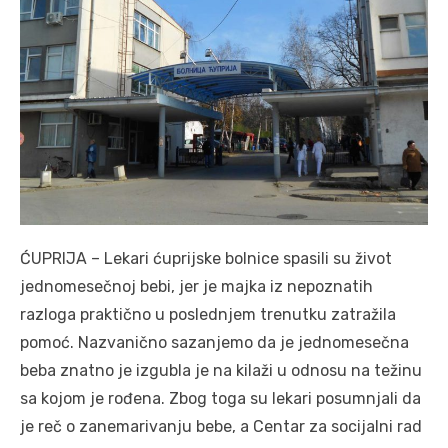
ĆUPRIJA – Lekari ćuprijske bolnice spasili su život
jednomesečnoj bebi, jer je majka iz nepoznatih
razloga praktično u poslednjem trenutku zatražila
pomoć. Nazvanično sazanjemo da je jednomesečna
beba znatno je izgubla je na kilaži u odnosu na težinu
sa kojom je rođena. Zbog toga su lekari posumnjali da
je reč o zanemarivanju bebe, a Centar za socijalni rad