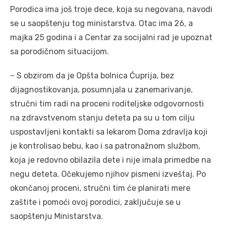
Porodica ima još troje dece, koja su negovana, navodi
se u saopštenju tog ministarstva. Otac ima 26, a
majka 25 godina i a Centar za socijalni rad je upoznat
sa porodičnom situacijom.
– S obzirom da je Opšta bolnica Ćuprija, bez
dijagnostikovanja, posumnjala u zanemarivanje,
stručni tim radi na proceni roditeljske odgovornosti
na zdravstvenom stanju deteta pa su u tom cilju
uspostavljeni kontakti sa lekarom Doma zdravlja koji
je kontrolisao bebu, kao i sa patronažnom službom,
koja je redovno obilazila dete i nije imala primedbe na
negu deteta. Očekujemo njihov pismeni izveštaj. Po
okončanoj proceni, stručni tim će planirati mere
zaštite i pomoći ovoj porodici, zaključuje se u
saopštenju Ministarstva.