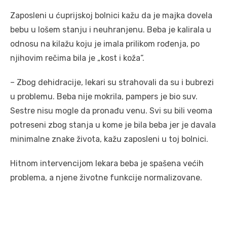
Zaposleni u ćuprijskoj bolnici kažu da je majka dovela
bebu u lošem stanju i neuhranjenu. Beba je kalirala u
odnosu na kilažu koju je imala prilikom rođenja, po
njihovim rečima bila je „kost i koža“.
– Zbog dehidracije, lekari su strahovali da su i bubrezi
u problemu. Beba nije mokrila, pampers je bio suv.
Sestre nisu mogle da pronađu venu. Svi su bili veoma
potreseni zbog stanja u kome je bila beba jer je davala
minimalne znake života, kažu zaposleni u toj bolnici.
Hitnom intervencijom lekara beba je spašena većih
problema, a njene životne funkcije normalizovane.