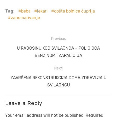
Tag:
beba
lekari
opšta bolnica ćuprija
zanemarivanje
Post
Previous
navigation
Previous
U RADOŠINU KOD SVILAJNCA – POLIO OCA
post:
BENZINOM I ZAPALIO GA
Next
Next
ZAVRŠENA REKONSTRUKCIJA DOMA ZDRAVLJA U
post:
SVILAJNCU
Leave a Reply
Your email address will not be published.
Required