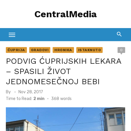
Skip
CentralMedia
to
content
ĆUPRIJA
GRADOVI
HRONIKA
ISTAKNUTO
0
PODVIG ĆUPRIJSKIH LEKARA
– SPASILI ŽIVOT
JEDNOMESEČNOJ BEBI
Posted
By
Nov 28, 2017
on
Time to Read:
2 min
-
368
words