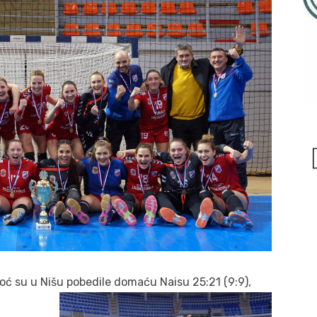
ć su u Nišu
pobedile domaću Naisu 25:21 (9:9),