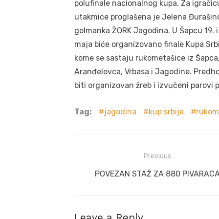
polufinale nacionalnog kupa. Za igračic
utakmice proglašena je Jelena Đurašino
golmanka ŽORK Jagodina. U Šapcu 19. i
maja biće organizovano finale Kupa Srbi
kome se sastaju rukometašice iz Šapca
Aranđelovca, Vrbasa i Jagodine. Predh
biti organizovan žreb i izvučeni parovi p
Tag:
jagodina
kup srbije
rukom
Post
Previous
navigation
Previous
POVEZAN STAŽ ZA 880 PIVARAC
post:
Leave a Reply