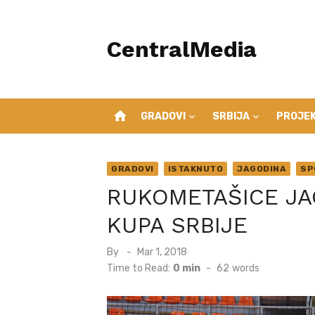
Skip
to
CentralMedia
content
home
GRADOVI
SRBIJA
PROJEK
GRADOVI
ISTAKNUTO
JAGODINA
SP
RUKOMETAŠICE JA
KUPA SRBIJE
Posted
By
Mar 1, 2018
on
Time to Read:
0 min
-
62
words