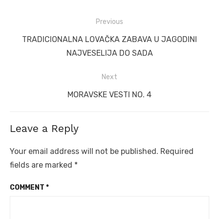
Post
Previous
navigation
Previous
TRADICIONALNA LOVAČKA ZABAVA U JAGODINI
post:
NAJVESELIJA DO SADA
Next
Next
MORAVSKE VESTI NO. 4
post:
Leave a Reply
Your email address will not be published.
Required
fields are marked
*
COMMENT
*