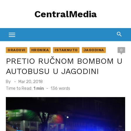
Skip
CentralMedia
to
content
GRADOVI
HRONIKA
ISTAKNUTO
JAGODINA
0
PRETIO RUČNOM BOMBOM U
AUTOBUSU U JAGODINI
Posted
By
Mar 20, 2018
on
Time to Read:
1 min
-
136
words