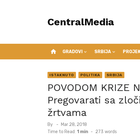
Skip
to
CentralMedia
content
home
GRADOVI
SRBIJA
PROJEK
ISTAKNUTO
POLITIKA
SRBIJA
POVODOM KRIZE N
Pregovarati sa zlo
žrtvama
Posted
By
Mar 28, 2018
on
Time to Read:
1 min
-
273
words