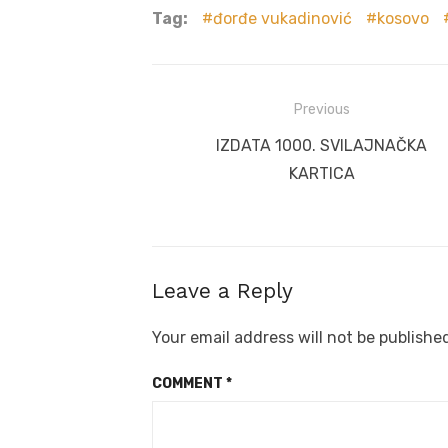
Tag:
đorđe vukadinović
kosovo
Post
Previous
navigation
Previous
IZDATA 1000. SVILAJNAČKA
post:
KARTICA
Leave a Reply
Your email address will not be publishe
COMMENT
*