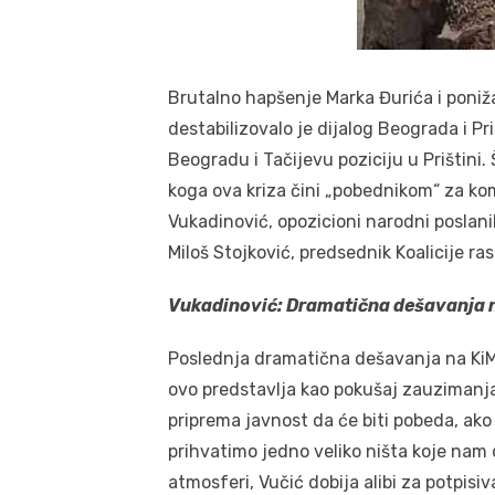
Brutalno hapšenje Marka Đurića i ponižav
destabilizovalo je dijalog Beograda i Priš
Beogradu i Tačijevu poziciju u Prištini.
koga ova kriza čini „pobednikom“ za ko
Vukadinović, opozicioni narodni poslanik 
Miloš Stojković, predsednik Koalicije ras
Vukadinović: Dramatična dešavanja na
Poslednja dramatična dešavanja na KiM,
ovo predstavlja kao pokušaj zauzimanja s
priprema javnost da će biti pobeda, ak
prihvatimo jedno veliko ništa koje nam d
atmosferi, Vučić dobija alibi za potpi