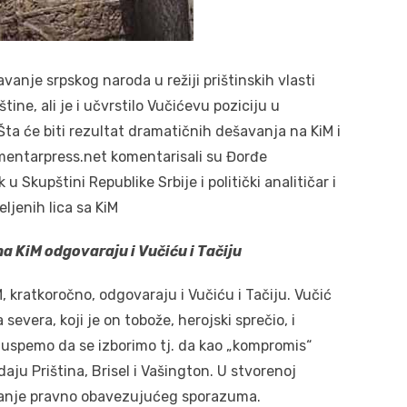
anje srpskog naroda u režiji prištinskih vlasti
tine, ali je i učvrstilo Vučićevu poziciju u
 Šta će biti rezultat dramatičnih dešavanja na KiM i
mentarpress.net komentarisali su Đorđe
u Skupštini Republike Srbije i politički analitičar i
eljenih lica sa KiM
 KiM odgovaraju i Vučiću i Tačiju
 kratkoročno, odgovaraju i Vučiću i Tačiju. Vučić
evera, koji je on tobože, herojski sprečio, i
o uspemo da se izborimo tj. da kao „kompromis“
aju Priština, Brisel i Vašington. U stvorenoj
sivanje pravno obavezujućeg sporazuma.