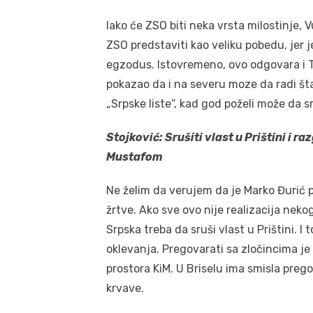
Iako će ZSO biti neka vrsta milostinje,
ZSO predstaviti kao veliku pobedu, jer j
egzodus. Istovremeno, ovo odgovara i T
pokazao da i na severu moze da radi šta
„Srpske liste“, kad god poželi može da 
Stojković: Srušiti vlast u Prištini i 
Mustafom
Ne želim da verujem da je Marko Đurić p
žrtve. Ako sve ovo nije realizacija neko
Srpska treba da sruši vlast u Prištini. I
oklevanja. Pregovarati sa zločincima j
prostora KiM. U Briselu ima smisla pre
krvave.