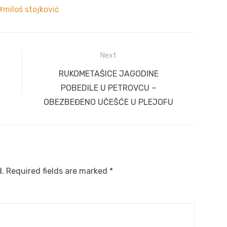
miloš stojković
Next
Next
RUKOMETAŠICE JAGODINE
post:
POBEDILE U PETROVCU –
OBEZBEĐENO UČEŠĆE U PLEJOFU
d.
Required fields are marked
*