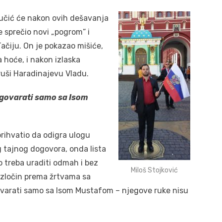
 Vučić će nakon ovih dešavanja
e sprečio novi „pogrom“ i
ačiju. On je pokazao mišiće,
 hoće, i nakon izlaska
sruši Haradinajevu Vladu.
razgovarati samo sa Isom
rihvatio da odigra ulogu
g tajnog dogovora, onda lista
 to treba uraditi odmah i bez
Miloš Stojković
e zločin prema žrtvama sa
govarati samo sa Isom Mustafom – njegove ruke nisu