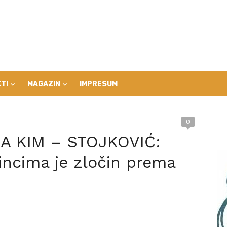
TI
MAGAZIN
IMPRESUM
0
A KIM – STOJKOVIĆ:
čincima je zločin prema