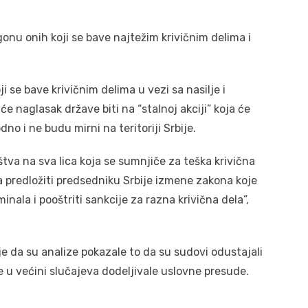
onu onih koji se bave najtežim krivičnim delima i
 se bave krivičnim delima u vezi sa nasilje i
će naglasak države biti na “stalnoj akciji” koja će
dno i ne budu mirni na teritoriji Srbije.
aštva na sva lica koja se sumnjiče za teška krivična
a predložiti predsedniku Srbije izmene zakona koje
inala i pooštriti sankcije za razna krivična dela”,
je da su analize pokazale to da su sudovi odustajali
e u većini slučajeva dodeljivale uslovne presude.