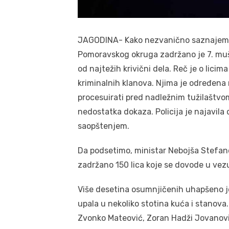
JAGODINA- Kako nezvanično saznajemo u
Pomoravskog okruga zadržano je 7. muš
od najtežih krivični dela. Reč je o licim
kriminalnih klanova. Njima je određena 
procesuirati pred nadležnim tužilaštvom
nedostatka dokaza. Policija je najavila
saopštenjem.
Da podsetimo, ministar Nebojša Stefanov
zadržano 150 lica koje se dovode u vezu 
Više desetina osumnjičenih uhapšeno je j
upala u nekoliko stotina kuća i stanova
Zvonko Mateović, Zoran Hadži Jovanović,