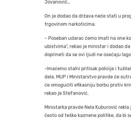
Jovanović…
On je dodao da država neće stati u prog
trgovinom narkoticima.
– Poseban udarac ćemo imati na one koji
ubistvima”, rekao je ministar i dodao da 
doprineti da se ovi ljudi ne osećaju lago
-Imaćemo stalni pritisak policije i tužil
dela. MUP i Ministarstvo pravde će sutr
će omogućiti efikasniju borbu protiv krim
rekao je Stefanović.
Ministarka pravde Nela Kuburović rekla 
često od teške kaznene politike, da bi s