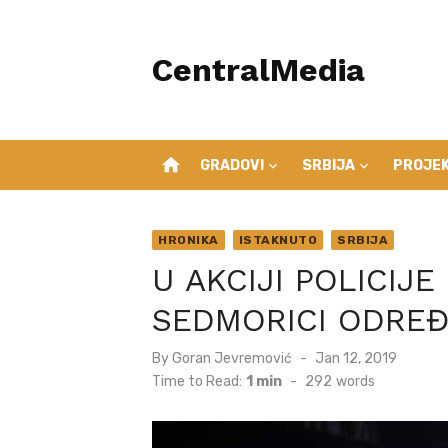
Skip
to
CentralMedia
content
home
GRADOVI
SRBIJA
PROJEK
HRONIKA
ISTAKNUTO
SRBIJA
U AKCIJI POLICIJ
SEDMORICI ODRE
Posted
By
Goran Jevremović
Jan 12, 2019
on
Time to Read:
1 min
-
292
words