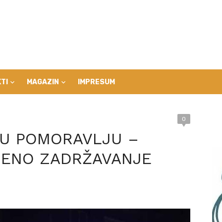
TI
MAGAZIN
IMPRESUM
0
E U POMORAVLJU –
ĐENO ZADRŽAVANJE