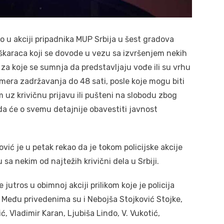
 akciji pripadnika MUP Srbija u šest gradova
karaca koji se dovode u vezu sa izvršenjem nekih
a za koje se sumnja da predstavljaju vođe ili su vrhu
mera zadržavanja do 48 sati, posle koje mogu biti
 uz krivičnu prijavu ili pušteni na slobodu zbog
 da će o svemu detajnije obavestiti javnost
ić je u petak rekao da je tokom policijske akcije
sa nekim od najtežih krivični dela u Srbiji.
utros u obimnoj akciji prilikom koje je policija
. Među privedenima su i Nebojša Stojković Stojke,
 Vladimir Karan, Ljubiša Lindo, V. Vukotić,