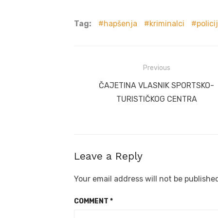
Tag:
hapšenja
kriminalci
polici
Post
Previous
navigation
Previous
ČAJETINA VLASNIK SPORTSKO-
post:
TURISTIČKOG CENTRA
Leave a Reply
Your email address will not be publishe
COMMENT
*