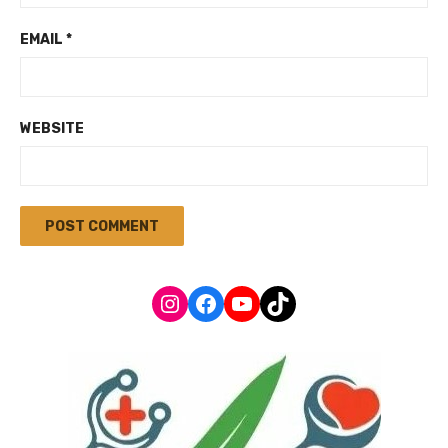
EMAIL
*
WEBSITE
Instagram
Facebook
YouTube
TikTok