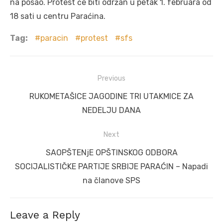
na posao. Protest će biti održan u petak 1. februara od
18 sati u centru Paraćina.
Tag:
paracin
protest
sfs
Post
Previous
navigation
Previous
RUKOMETAŠICE JAGODINE TRI UTAKMICE ZA
post:
NEDELJU DANA
Next
Next
SAOPŠTENjE OPŠTINSKOG ODBORA
post:
SOCIJALISTIČKE PARTIJE SRBIJE PARAĆIN – Napadi
na članove SPS
Leave a Reply