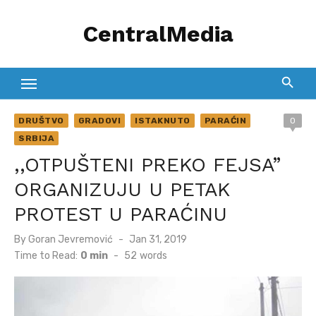
Skip
CentralMedia
to
content
DRUŠTVO
GRADOVI
ISTAKNUTO
PARAĆIN
0
SRBIJA
,,OTPUŠTENI PREKO FEJSA”
ORGANIZUJU U PETAK
PROTEST U PARAĆINU
Posted
By
Goran Jevremović
Jan 31, 2019
on
Time to Read:
0 min
-
52
words