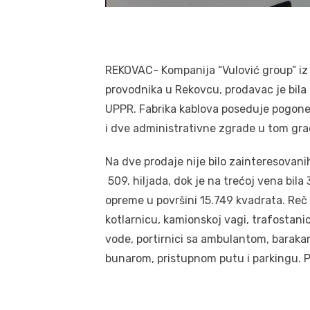
REKOVAC- Kompanija “Vulović group” iz 
provodnika u Rekovcu, prodavac je bila 
UPPR. Fabrika kablova poseduje pogone u
i dve administrativne zgrade u tom gra
Na dve prodaje nije bilo zainteresovani
509. hiljada, dok je na trećoj vena bila
opreme u površini 15.749 kvadrata. Reč
kotlarnicu, kamionskoj vagi, trafostanic
vode, portirnici sa ambulantom, barakama
bunarom, pristupnom putu i parkingu. P