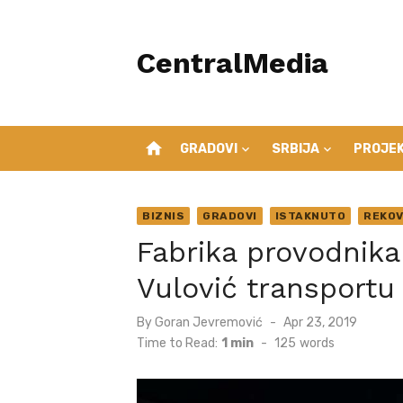
Skip
to
CentralMedia
content
home
GRADOVI
SRBIJA
PROJEK
BIZNIS
GRADOVI
ISTAKNUTO
REKO
Fabrika provodnika
Vulović transportu
Posted
By
Goran Jevremović
Apr 23, 2019
on
Time to Read:
1 min
-
125
words