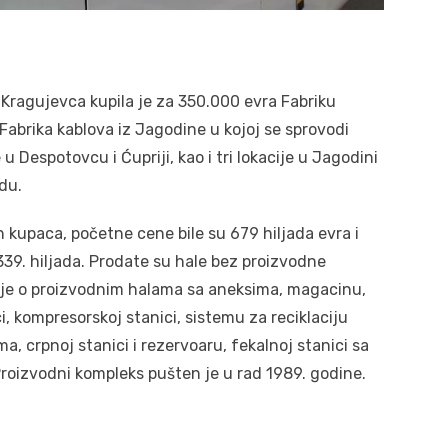
Kragujevca kupila je za 350.000 evra Fabriku
Fabrika kablova iz Jagodine u kojoj se sprovodi
 Despotovcu i Ćupriji, kao i tri lokacije u Jagodini
du.
h kupaca, početne cene bile su 679 hiljada evra i
 339. hiljada. Prodate su hale bez proizvodne
 je o proizvodnim halama sa aneksima, magacinu,
i, kompresorskoj stanici, sistemu za reciklaciju
, crpnoj stanici i rezervoaru, fekalnoj stanici sa
roizvodni kompleks pušten je u rad 1989. godine.