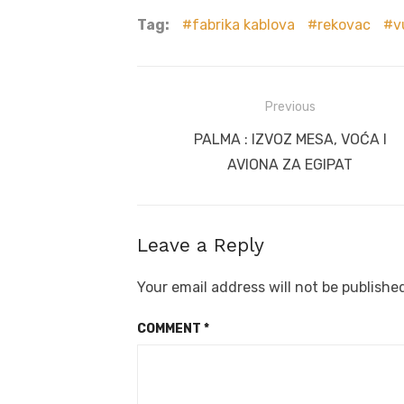
Tag:
fabrika kablova
rekovac
v
Post
Previous
navigation
Previous
PALMA : IZVOZ MESA, VOĆA I
post:
AVIONA ZA EGIPAT
Leave a Reply
Your email address will not be publishe
COMMENT
*