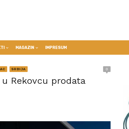
TI
MAGAZIN
IMPRESUM
VAC
SRBIJA
0
 u Rekovcu prodata