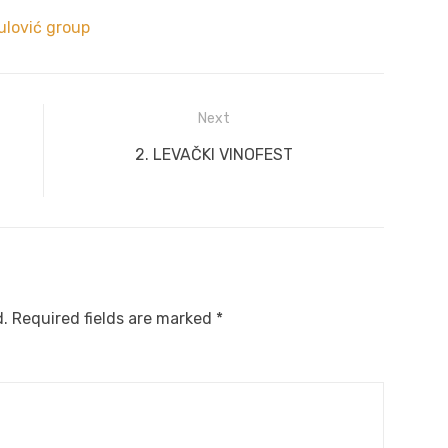
ulović group
Next
Next
2. LEVAČKI VINOFEST
post:
d.
Required fields are marked
*