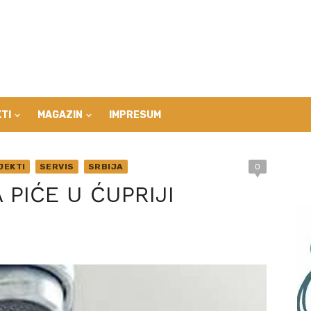
TI
MAGAZIN
IMPRESUM
JEKTI
SERVIS
SRBIJA
0
 PIĆE U ĆUPRIJI