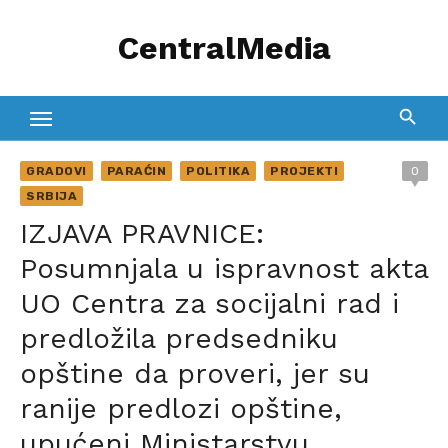
Skip
CentralMedia
to
content
GRADOVI
PARAĆIN
POLITIKA
PROJEKTI
0
SRBIJA
IZJAVA PRAVNICE:
Posumnjala u ispravnost akta
UO Centra za socijalni rad i
predložila predsedniku
opštine da proveri, jer su
ranije predlozi opštine,
upućeni Ministarstvu,