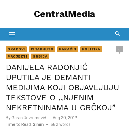
Skip
CentralMedia
to
content
GRADOVI
ISTAKNUTO
PARAĆIN
POLITIKA
0
PROJEKTI
SRBIJA
DANIJELA RADONJIĆ
UPUTILA JE DEMANTI
MEDIJIMA KOJI OBJAVLJUJU
TEKSTOVE O ,,NJENIM
NEKRETNINAMA U GRČKOJ”
Posted
By
Goran Jevremović
Aug 20, 2019
on
Time to Read:
2 min
-
382
words