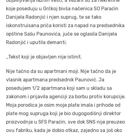
objavljivanja lažnih vesti, a vezani su za nekretine
koje poseduju u Grčkoj bivša načenica SO Paraćin
Danijela Radonjić i njen suprug, te se tako
iskonstruisana priča koristi za napad na predsednika
opštine Sašu Paunovića, juče se oglasila Danijela
Radonjić i uputila demanti.
,,Tekst koji je objavljen nije istinit.
Nije tačno da su apartmani moji. Nije tačno da je
vlasnik apartmana predsednik Paunović. Ja
posedujem 1/2 apartmana koji sam u skladu sa
zakonom i prijavila agenciji za borbu protiv korupcije.
Moja porodica je osim moje plate imala i prihode od
plate mog supruga koji je bio dugogodišnji direktor
proizvodnje u SFS Paraćin, sve dok SNS nije preuzeo
ovu fabriku, kada je dobio otkaz, zajedno sa još oko