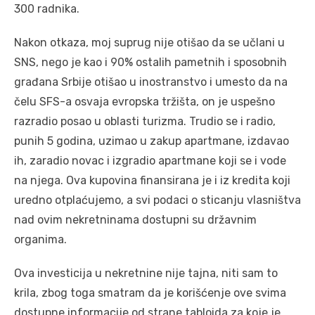
300 radnika.
Nakon otkaza, moj suprug nije otišao da se učlani u
SNS, nego je kao i 90% ostalih pametnih i sposobnih
građana Srbije otišao u inostranstvo i umesto da na
čelu SFS-a osvaja evropska tržišta, on je uspešno
razradio posao u oblasti turizma. Trudio se i radio,
punih 5 godina, uzimao u zakup apartmane, izdavao
ih, zaradio novac i izgradio apartmane koji se i vode
na njega. Ova kupovina finansirana je i iz kredita koji
uredno otplaćujemo, a svi podaci o sticanju vlasništva
nad ovim nekretninama dostupni su državnim
organima.
Ova investicija u nekretnine nije tajna, niti sam to
krila, zbog toga smatram da je korišćenje ove svima
dostupne informacije od strane tabloida za koje je