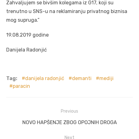
Zahvaljujem se bivšim kolegama iz G17, koji su
trenutno u SNS-u na reklamiranju privatnog biznisa
mog supruga.”
19.08.2019 godine
Danijela Radonjić
Tag:
danijela radonjić
demanti
mediji
paracin
Post
Previous
navigation
Previous
NOVO HAPŠENJE ZBOG OPOJNIH DROGA
post:
Next