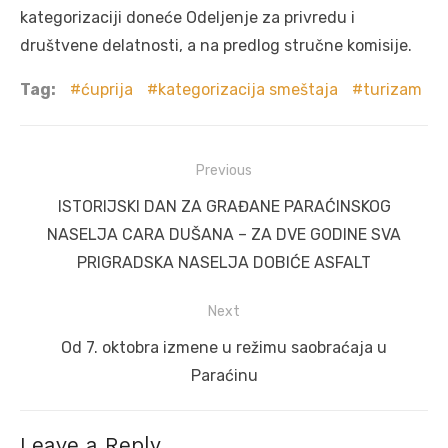
kategorizaciji doneće Odeljenje za privredu i
društvene delatnosti, a na predlog stručne komisije.
Tag:
ćuprija
kategorizacija smeštaja
turizam
Post
Previous
navigation
Previous
ISTORIJSKI DAN ZA GRAĐANE PARAĆINSKOG
post:
NASELJA CARA DUŠANA – ZA DVE GODINE SVA
PRIGRADSKA NASELJA DOBIĆE ASFALT
Next
Next
Od 7. oktobra izmene u režimu saobraćaja u
post:
Paraćinu
Leave a Reply