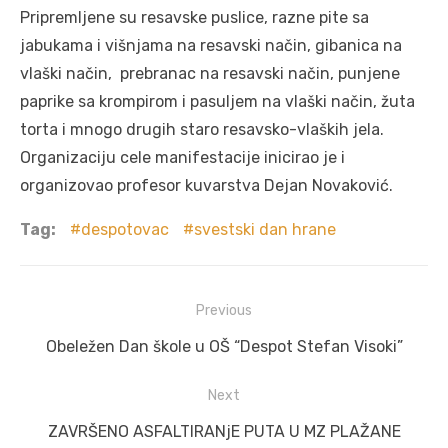
Pripremljene su resavske puslice, razne pite sa
jabukama i višnjama na resavski način, gibanica na
vlaški način, prebranac na resavski način, punjene
paprike sa krompirom i pasuljem na vlaški način, žuta
torta i mnogo drugih staro resavsko-vlaških jela.
Organizaciju cele manifestacije inicirao je i
organizovao profesor kuvarstva Dejan Novaković.
Tag:
despotovac
svestski dan hrane
Post
Previous
navigation
Previous
Obeležen Dan škole u OŠ “Despot Stefan Visoki”
post:
Next
Next
ZAVRŠENO ASFALTIRANjE PUTA U MZ PLAŽANE