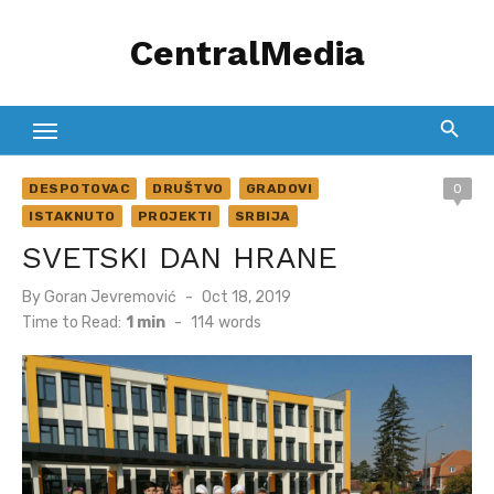
Skip
CentralMedia
to
content
DESPOTOVAC
DRUŠTVO
GRADOVI
0
ISTAKNUTO
PROJEKTI
SRBIJA
SVETSKI DAN HRANE
Posted
By
Goran Jevremović
Oct 18, 2019
on
Time to Read:
1 min
-
114
words