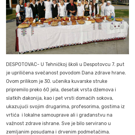
DESPOTOVAC- U Tehničkoj školi u Despotovcu 7. put
je upriličena svečanost povodom Dana zdrave hrane.
Ovom prilikom je 30. učenika kuvarske struke
pripremilo preko 60 jela, desetak vrsta džemova i
slatkih đakonija, kao i pet vrsti domaćih sokova,
ukazujući svojim drugarima, profesorima, gostima iz
vrtića i lokalne samouprave ali i građanstvu na
važnost zdrave ishrane. Sve je bilo servirano u
zemljanim posudama i drvenim podmetačima.