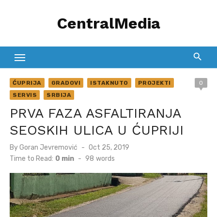
Skip
CentralMedia
to
content
ĆUPRIJA
GRADOVI
ISTAKNUTO
PROJEKTI
0
SERVIS
SRBIJA
PRVA FAZA ASFALTIRANJA
SEOSKIH ULICA U ĆUPRIJI
Posted
By
Goran Jevremović
Oct 25, 2019
on
Time to Read:
0 min
-
98
words