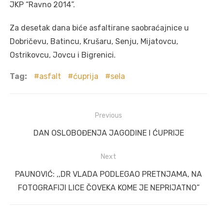
JKP “Ravno 2014”.
Za desetak dana biće asfaltirane saobraćajnice u
Dobričevu, Batincu, Krušaru, Senju, Mijatovcu,
Ostrikovcu, Jovcu i Bigrenici.
Tag:
asfalt
ćuprija
sela
Post
Previous
navigation
Previous
DAN OSLOBOĐENJA JAGODINE I ĆUPRIJE
post:
Next
Next
PAUNOVIĆ: ,,DR VLADA PODLEGAO PRETNJAMA, NA
post:
FOTOGRAFIJI LICE ČOVEKA KOME JE NEPRIJATNO”