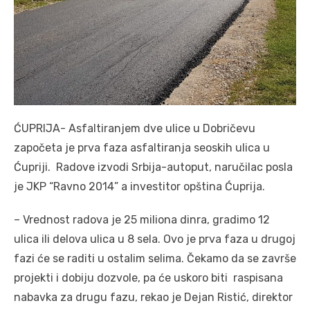
ĆUPRIJA- Asfaltiranjem dve ulice u Dobričevu
započeta je prva faza asfaltiranja seoskih ulica u
Ćupriji. Radove izvodi Srbija-autoput, naručilac posla
je JKP “Ravno 2014” a investitor opština Ćuprija.
– Vrednost radova je 25 miliona dinra, gradimo 12
ulica ili delova ulica u 8 sela. Ovo je prva faza u drugoj
fazi će se raditi u ostalim selima. Čekamo da se završe
projekti i dobiju dozvole, pa će uskoro biti raspisana
nabavka za drugu fazu, rekao je Dejan Ristić, direktor