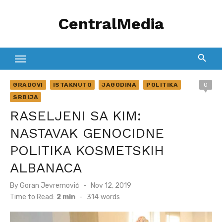
Skip
CentralMedia
to
content
GRADOVI
ISTAKNUTO
JAGODINA
POLITIKA
0
SRBIJA
RASELJENI SA KIM:
NASTAVAK GENOCIDNE
POLITIKA KOSMETSKIH
ALBANACA
Posted
By
Goran Jevremović
Nov 12, 2019
on
Time to Read:
2 min
-
314
words