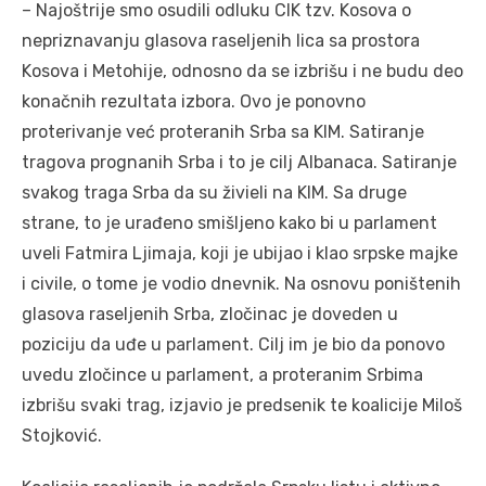
– Najoštrije smo osudili odluku CIK tzv. Kosova o
nepriznavanju glasova raseljenih lica sa prostora
Kosova i Metohije, odnosno da se izbrišu i ne budu deo
konačnih rezultata izbora. Ovo je ponovno
proterivanje već proteranih Srba sa KIM. Satiranje
tragova prognanih Srba i to je cilj Albanaca. Satiranje
svakog traga Srba da su živieli na KIM. Sa druge
strane, to je urađeno smišljeno kako bi u parlament
uveli Fatmira Ljimaja, koji je ubijao i klao srpske majke
i civile, o tome je vodio dnevnik. Na osnovu poništenih
glasova raseljenih Srba, zločinac je doveden u
poziciju da uđe u parlament. Cilj im je bio da ponovo
uvedu zločince u parlament, a proteranim Srbima
izbrišu svaki trag, izjavio je predsenik te koalicije Miloš
Stojković.