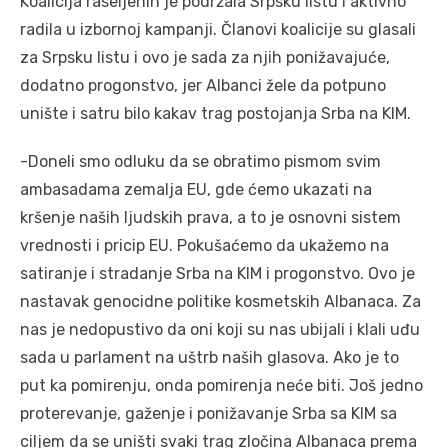
Koalicija raseljenih je podržala Srpsku listu i aktivno
radila u izbornoj kampanji. Članovi koalicije su glasali
za Srpsku listu i ovo je sada za njih ponižavajuće,
dodatno progonstvo, jer Albanci žele da potpuno
unište i satru bilo kakav trag postojanja Srba na KIM.
-Doneli smo odluku da se obratimo pismom svim
ambasadama zemalja EU, gde ćemo ukazati na
kršenje naših ljudskih prava, a to je osnovni sistem
vrednosti i pricip EU. Pokušaćemo da ukažemo na
satiranje i stradanje Srba na KIM i progonstvo. Ovo je
nastavak genocidne politike kosmetskih Albanaca. Za
nas je nedopustivo da oni koji su nas ubijali i klali uđu
sada u parlament na uštrb naših glasova. Ako je to
put ka pomirenju, onda pomirenja neće biti. Još jedno
proterevanje, gaženje i ponižavanje Srba sa KIM sa
ciljem da se uništi svaki trag zločina Albanaca prema