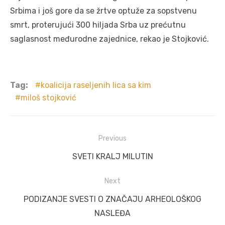
Srbima i još gore da se žrtve optuže za sopstvenu
smrt, proterujući 300 hiljada Srba uz prećutnu
saglasnost međurodne zajednice, rekao je Stojković.
Tag:
koalicija raseljenih lica sa kim
miloš stojković
Post
Previous
navigation
Previous
SVETI KRALJ MILUTIN
post:
Next
Next
PODIZANJE SVESTI O ZNAČAJU ARHEOLOŠKOG
post:
NASLEĐA