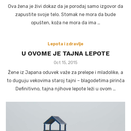
on
Ova žena je živi dokaz da je porođaj samo izgovor da
zapustite svoje telo. Stomak ne mora da bude
opušten, koža ne mora da ima …
Lepota i zdravlje
U OVOME JE TAJNA LEPOTE
Posted
Oct 15, 2015
on
Žene iz Japana oduvek važe za prelepe i mladolike, a
to duguju vekovima staroj tajni – blagodetima pirinča
Definitivno, tajna njihove lepote leži u ovom …