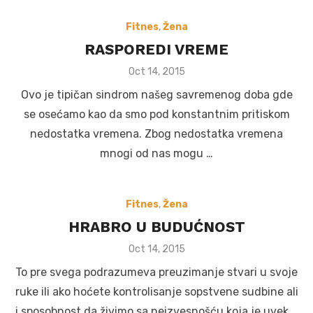
Fitnes
,
Žena
RASPOREDI VREME
Posted
Oct 14, 2015
on
Ovo je tipičan sindrom našeg savremenog doba gde
se osećamo kao da smo pod konstantnim pritiskom
nedostatka vremena. Zbog nedostatka vremena
mnogi od nas mogu …
Fitnes
,
Žena
HRABRO U BUDUĆNOST
Posted
Oct 14, 2015
on
To pre svega podrazumeva preuzimanje stvari u svoje
ruke ili ako hoćete kontrolisanje sopstvene sudbine ali
i sposobnost da živimo sa neizvesnošću koja je uvek …