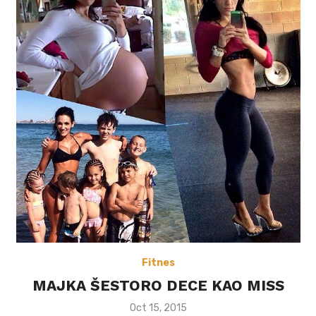
Fitnes
MAJKA ŠESTORO DECE KAO MISS
Posted
Oct 15, 2015