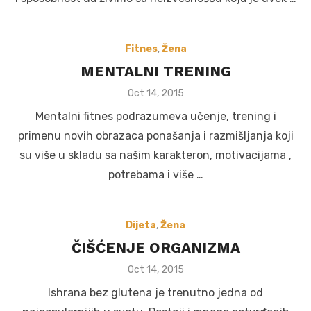
Fitnes
,
Žena
MENTALNI TRENING
Posted
Oct 14, 2015
on
Mentalni fitnes podrazumeva učenje, trening i
primenu novih obrazaca ponašanja i razmišljanja koji
su više u skladu sa našim karakteron, motivacijama ,
potrebama i više …
Dijeta
,
Žena
ČIŠĆENJE ORGANIZMA
Posted
Oct 14, 2015
on
Ishrana bez glutena je trenutno jedna od