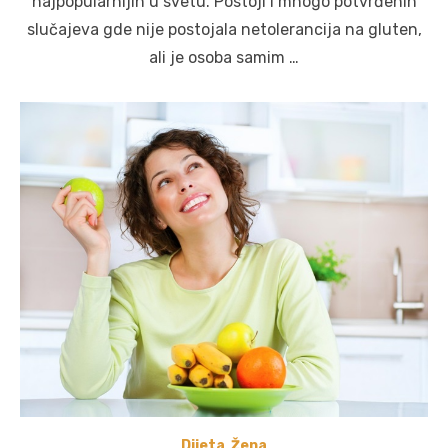
najpopularnijih u svetu. Postoji i mnogo potvrđenih
slučajeva gde nije postojala netolerancija na gluten,
ali je osoba samim …
Dijeta
,
Žena