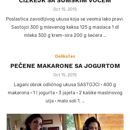
ČIZKEJK SA ŠUMSKIM VOĆEM
Posted
Oct 15, 2015
on
Poslastica zavodljivog ukusa koja se veoma lako pravi.
Sastojci 300 g mlevenog keksa 125 g maslaca 1 dl
mleka 300 g krem-sira 200 g šećera …
Delikates
PEČENE MAKARONE SA JOGURTOM
Posted
Oct 15, 2015
on
Lagani obrok odličnog ukusa SASTOJCI • 400 g
makarona • 1 l jogurta • 3 jajeta • 2 kašike maslinovog
ulja • malo soli 1. …