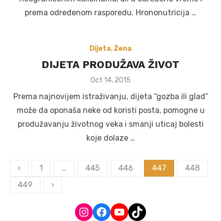
prema određenom rasporedu. Hrononutricija …
Dijeta
,
Žena
DIJETA PRODUŽAVA ŽIVOT
Posted
Oct 14, 2015
on
Prema najnovijem istraživanju, dijeta “gozba ili glad“
može da oponaša neke od koristi posta, pomogne u
produžavanju životnog veka i smanji uticaj bolesti
koje dolaze …
Posts
‹
1
…
445
446
447
448
navigation
449
›
Instagram
Facebook
YouTube
TikTok