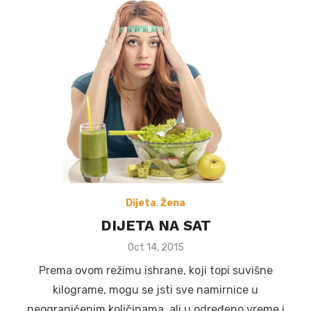
Dijeta
,
Žena
DIJETA NA SAT
Posted
Oct 14, 2015
on
Prema ovom režimu ishrane, koji topi suvišne
kilograme, mogu se jsti sve namirnice u
neograničenim količinama, ali u određeno vreme i