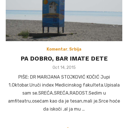
Komentar
,
Srbija
PA DOBRO, BAR IMATE DETE
Posted
Oct 14, 2015
on
PIŠE: DR MARIJANA STOJKOVIĆ KOČIĆ Jupi
1.Oktobar.Uruči index Medicinskog fakulteta.Upisala
sam se.SREĆA,SREĆA,RADOST.Sedim u
amfiteatru,osećam kao da je tesan,mali je.Srce hoće
da iskoči ,al ja mu …