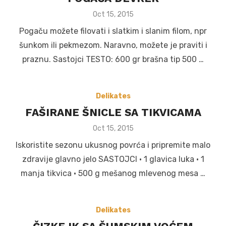
Posted
Oct 15, 2015
on
Pogaču možete filovati i slatkim i slanim filom, npr
šunkom ili pekmezom. Naravno, možete je praviti i
praznu. Sastojci TESTO: 600 gr brašna tip 500 …
Delikates
FAŠIRANE ŠNICLE SA TIKVICAMA
Posted
Oct 15, 2015
on
Iskoristite sezonu ukusnog povrća i pripremite malo
zdravije glavno jelo SASTOJCI • 1 glavica luka • 1
manja tikvica • 500 g mešanog mlevenog mesa …
Delikates