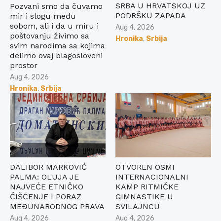
SRBA U HRVATSKOJ UZ
Pozvani smo da čuvamo
PODRŠKU ZAPADA
mir i slogu među
sobom, ali i da u miru i
Posted
Aug 4, 2026
poštovanju živimo sa
on
Hronika
,
Srbija
svim narodima sa kojima
delimo ovaj blagosloveni
prostor
Posted
Aug 4, 2026
on
Hronika
,
Srbija
DALIBOR MARKOVIĆ
OTVOREN OSMI
PALMA: OLUJA JE
INTERNACIONALNI
NAJVEĆE ETNIČKO
KAMP RITMIČKE
ČIŠĆENJE I PORAZ
GIMNASTIKE U
MEĐUNARODNOG PRAVA
SVILAJNCU
Posted
Posted
Aug 4, 2026
Aug 4, 2026