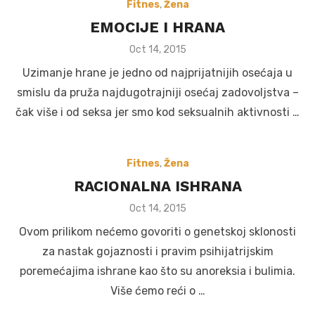
Fitnes
,
Žena
EMOCIJE I HRANA
Posted
Oct 14, 2015
on
Uzimanje hrane je jedno od najprijatnijih osećaja u
smislu da pruža najdugotrajniji osećaj zadovoljstva –
čak više i od seksa jer smo kod seksualnih aktivnosti …
Fitnes
,
Žena
RACIONALNA ISHRANA
Posted
Oct 14, 2015
on
Ovom prilikom nećemo govoriti o genetskoj sklonosti
za nastak gojaznosti i pravim psihijatrijskim
poremećajima ishrane kao što su anoreksia i bulimia.
Više ćemo reći o …