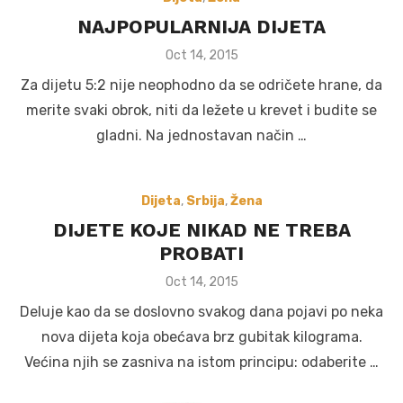
NAJPOPULARNIJA DIJETA
Posted
Oct 14, 2015
on
Za dijetu 5:2 nije neophodno da se odričete hrane, da
merite svaki obrok, niti da ležete u krevet i budite se
gladni. Na jednostavan način …
Dijeta
,
Srbija
,
Žena
DIJETE KOJE NIKAD NE TREBA
PROBATI
Posted
Oct 14, 2015
on
Deluje kao da se doslovno svakog dana pojavi po neka
nova dijeta koja obećava brz gubitak kilograma.
Većina njih se zasniva na istom principu: odaberite …