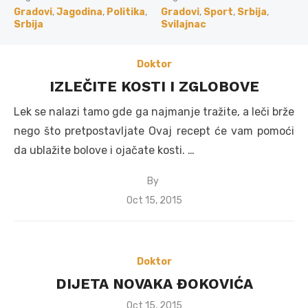
on
on
Gradovi
,
Jagodina
,
Politika
,
Gradovi
,
Sport
,
Srbija
,
Srbija
Svilajnac
Doktor
IZLEČITE KOSTI I ZGLOBOVE
Lek se nalazi tamo gde ga najmanje tražite, a leči brže
nego što pretpostavljate Ovaj recept će vam pomoći
da ublažite bolove i ojačate kosti. …
By
Posted
Oct 15, 2015
on
Doktor
DIJETA NOVAKA ĐOKOVIĆA
Posted
Oct 15, 2015