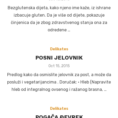
on
Bezglutenska dijeta, kako njeno ime kaže, iz ishrane
izbacuje gluten. Da je više od dijete, pokazuje
činjenica da je zbog zdravstvenog stanja ona za
određene …
Delikates
POSNI JELOVNIK
Posted
Oct 15, 2015
on
Predlog kako da osmislite jelovnik za post, a može da
posluži i vegetarijancima . Doručak: • Hleb (Napravite
hleb od integralnog ovsenog i ražanog brasna, …
Delikates
POGAČA ĐEVREK