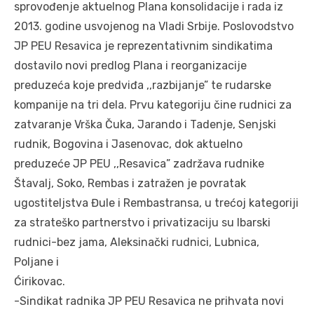
sprovođenje aktuelnog Plana konsolidacije i rada iz
2013. godine usvojenog na Vladi Srbije. Poslovodstvo
JP PEU Resavica je reprezentativnim sindikatima
dostavilo novi predlog Plana i reorganizacije
preduzeća koje predviđa ,,razbijanje” te rudarske
kompanije na tri dela. Prvu kategoriju čine rudnici za
zatvaranje Vrška Čuka, Jarando i Tadenje, Senjski
rudnik, Bogovina i Jasenovac, dok aktuelno
preduzeće JP PEU ,,Resavica” zadržava rudnike
Štavalj, Soko, Rembas i zatražen je povratak
ugostiteljstva Đule i Rembastransa, u trećoj kategoriji
za strateško partnerstvo i privatizaciju su Ibarski
rudnici-bez jama, Aleksinački rudnici, Lubnica,
Poljane i
Ćirikovac.
-Sindikat radnika JP PEU Resavica ne prihvata novi