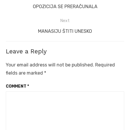
navigation
Previous
OPOZICIJA SE PRERAČUNALA
post:
Next
Next
MANASIJU ŠTITI UNESKO
post:
Leave a Reply
Your email address will not be published.
Required
fields are marked
*
COMMENT
*