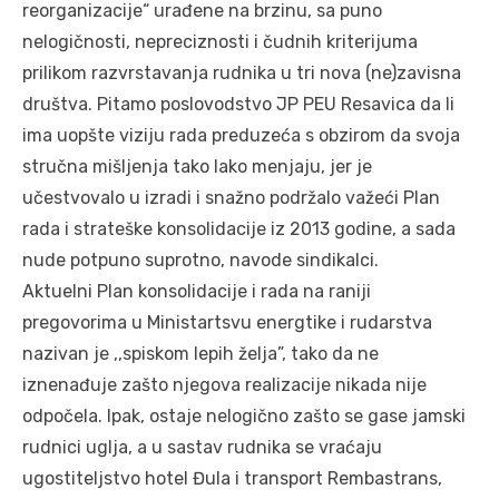
reorganizacije“ urađene na brzinu, sa puno
nelogičnosti, nepreciznosti i čudnih kriterijuma
prilikom razvrstavanja rudnika u tri nova (ne)zavisna
društva. Pitamo poslovodstvo JP PEU Resavica da li
ima uopšte viziju rada preduzeća s obzirom da svoja
stručna mišljenja tako lako menjaju, jer je
učestvovalo u izradi i snažno podržalo važeći Plan
rada i strateške konsolidacije iz 2013 godine, a sada
nude potpuno suprotno, navode sindikalci.
Aktuelni Plan konsolidacije i rada na raniji
pregovorima u Ministartsvu energtike i rudarstva
nazivan je ,,spiskom lepih želja”, tako da ne
iznenađuje zašto njegova realizacije nikada nije
odpočela. Ipak, ostaje nelogično zašto se gase jamski
rudnici uglja, a u sastav rudnika se vraćaju
ugostiteljstvo hotel Đula i transport Rembastrans,