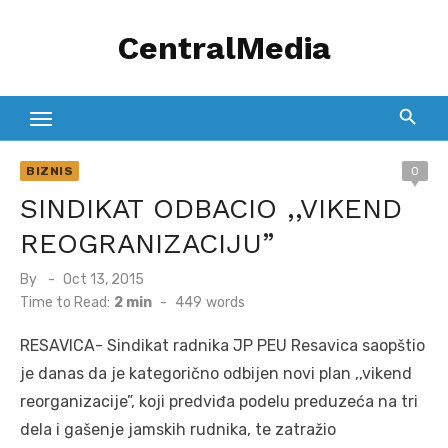
Skip
CentralMedia
to
content
BIZNIS
0
SINDIKAT ODBACIO ,,VIKEND
REOGRANIZACIJU”
Posted
By
Oct 13, 2015
on
Time to Read:
2 min
-
449
words
RESAVICA- Sindikat radnika JP PEU Resavica saopštio
je danas da je kategorično odbijen novi plan ,,vikend
reorganizacije”, koji predviđa podelu preduzeća na tri
dela i gašenje jamskih rudnika, te zatražio