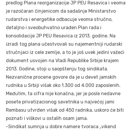
predlog Plana reorganizacije JP PEU Resavica i veoma
je razočaran činjenicom da sadašnje Ministarstvo
rudarstva i energetike odbacuje veoma stručno,
detaljno i sveobuhvatno urađen Plan rada i
konsolidacije JP PEU Resavica iz 2013. godine. Na
izradi tog plana učestvovali su najementniji rudarski
stručnjaci iz cele zemlje, a to je još uvek jedini važeći
dokument usvojen na Vladi Republike Srbije krajem
2013. Godine, stoji u saopštenju tog sindikata.
Nezvanične procene govore da je u devet jamskih
rudnika u Srbiji višak oko 1.300 od 4.000 zaposlenih.
Međutim, ta cifra nije konačna, jer je posle nedavne
posete privatizacionog savetnika u najvećoj jami
Rembasu utvrđen višak od 450 radnika, uskoro će biti
poznati i viškovi u ostalih osam jama.
-Sindikat sumnja u dobre namere tvoraca „vikend