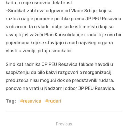
kada to nije osnovna delatnost.
-Sindikat zahteva odgovor od Vlade Srbije, koji su
razlozi nagle promene politike prema JP PEU Resavica
s obzirom da u vladi i dalje sede isti ministri koji su
usvojili još važeći Plan Konsolidacije i rada ili je ovo hir
pojedinaca koji se stavljaju iznad najvišeg organa
vlasti u zemlji, pitaju sindikalci.
Sindikat radnika JP PEU Resavica takođe navodi u
saopštenju da bilo kakvi razgovori o reorganizaciji
preduzeća nisu mogući dok se predstavnik rudara,
ponovo ne vrati u Nadzorni odbor JP PEU Resavica.
Tag:
resavica
rudari
Post
Previous