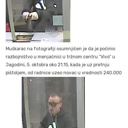
Muškarac na fotografiji osumnjičen je da je počinio
razbojništvo u menjačnici u tržnom centru “Vivo” u
Jagodini, 5. oktobra oko 21.15, kada je uz pretnju
pištoljem, od radnice uzeo novac u vrednosti 240.000