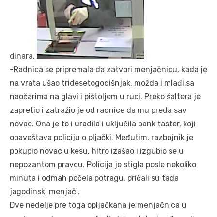
dinara.
-Radnica se pripremala da zatvori menjačnicu, kada je
na vrata ušao tridesetogodišnjak, možda i mlađi,sa
naočarima na glavi i pištoljem u ruci. Preko šaltera je
zapretio i zatražio je od radnice da mu preda sav
novac. Ona je to i uradila i uključila pank taster, koji
obaveštava policiju o pljački. Međutim, razbojnik je
pokupio novac u kesu, hitro izašao i izgubio se u
nepozantom pravcu. Policija je stigla posle nekoliko
minuta i odmah počela potragu, pričali su tada
jagodinski menjači.
Dve nedelje pre toga opljačkana je menjačnica u