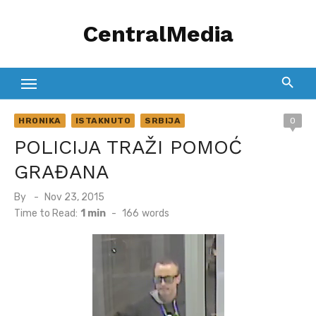
Skip
CentralMedia
to
content
HRONIKA
ISTAKNUTO
SRBIJA
0
POLICIJA TRAŽI POMOĆ
GRAĐANA
Posted
By
Nov 23, 2015
on
Time to Read:
1 min
-
166
words