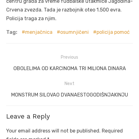
centru grada za vreme fudbalske utakmice Jagodina-
Crvena zvezda. Tada je razbojnik oteo 1.500 evra.
Policija traga za njim.
Tag:
menjačnica
osumnjičeni
policija pomoć
Post
Previous
navigation
Previous
OBOLELIMA OD KARCINOMA TRI MILIONA DINARA
post:
Next
Next
MONSTRUM SILOVAO DVANAESTOGODIŠNJAKINJU
post:
Leave a Reply
Your email address will not be published.
Required