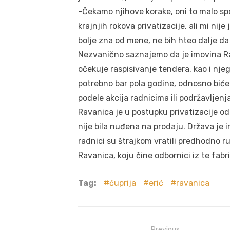
-Čekamo njihove korake, oni to malo sp
krajnjih rokova privatizacije, ali mi ni
bolje zna od mene, ne bih hteo dalje da
Nezvanično saznajemo da je imovina Ra
očekuje raspisivanje tendera, kao i nje
potrebno bar pola godine, odnosno biće
podele akcija radnicima ili podržavljenja
Ravanica je u postupku privatizacije o
nije bila nuđena na prodaju. Država je 
radnici su štrajkom vratili predhodno 
Ravanica, koju čine odbornici iz te fabri
Tag:
ćuprija
erić
ravanica
Previous