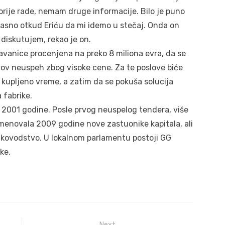
orije rade, nemam druge informacije. Bilo je puno
je jasno otkud Eriću da mi idemo u stečaj. Onda on
 diskutujem, rekao je on.
vanice procenjena na preko 8 miliona evra, da se
gov neuspeh zbog visoke cene. Za te poslove biće
 kupljeno vreme, a zatim da se pokuša solucija
 fabrike.
d 2001 godine. Posle prvog neuspelog tendera, više
imenovala 2009 godine nove zastuonike kapitala, ali
rukovodstvo. U lokalnom parlamentu postoji GG
ke.
Next