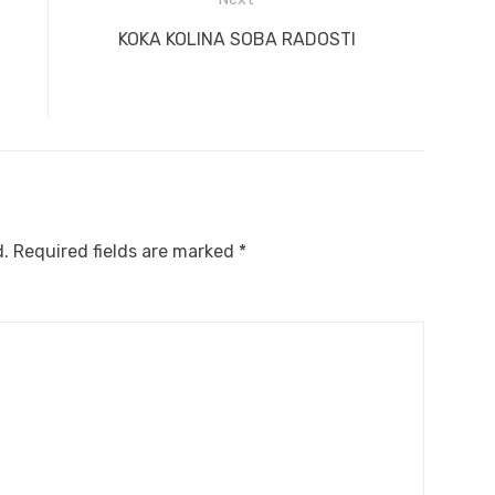
Next
KOKA KOLINA SOBA RADOSTI
post:
d.
Required fields are marked
*