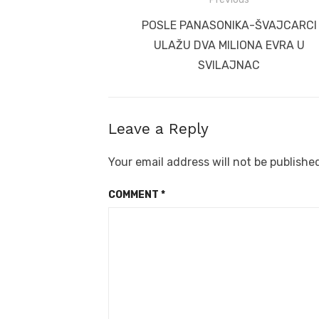
Post
navigation
Previous
POSLE PANASONIKA-ŠVAJCARCI
post:
ULAŽU DVA MILIONA EVRA U
SVILAJNAC
Leave a Reply
Your email address will not be publishe
COMMENT
*