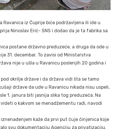
Ravanica iz Ćuprije biće podržavljena ili ide u
prija Ninoslav Erić- SNS i dodao da je ta fabrika sa
anica postane državno preduzeće, a druga da ode u
cije 31. decembar. To zavisi od Ministarstva
država nije u ušla u Ravanicu poslenjih 20 godina i
pod okrilje države i da država vidi šta se tamo
kušaji države da uđe u Ravanicu nikada nisu uspeli,
sle 1. janura biti jasnija slika tog preduzeća. Na
e videti o kakvom se menadžementu radi, navodi
 iznenađenjem kaže da prvi put čuje činjenica koje
edalo svu dokumentaciju Agenciju za privatizaciju.