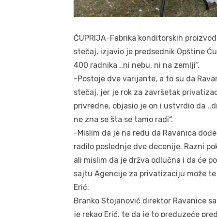
ĆUPRIJA-Fabrika konditorskih proizvoda 
stečaj, izjavio je predsednik Opštine Ću
400 radnika ,,ni nebu, ni na zemlji“.
-Postoje dve varijante, a to su da Rav
stečaj, jer je rok za završetak privatiza
privredne, objasio je on i ustvrdio da ,,
ne zna se šta se tamo radi“.
-Mislim da je na redu da Ravanica dođe 
radilo poslednje dve decenije. Razni po
ali mislim da je držva odlučna i da će po
sajtu Agencije za privatizaciju može t
Erić.
Branko Stojanović direktor Ravanice sa
je rekao Erić, te da je to preduzeće pr