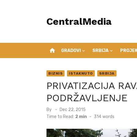
Skip
to
CentralMedia
content
home
GRADOVI
SRBIJA
PROJEK
BIZNIS
ISTAKNUTO
SRBIJA
PRIVATIZACIJA RAV
PODRŽAVLJENJE
Posted
By
Dec 22, 2015
on
Time to Read:
2 min
-
314
words