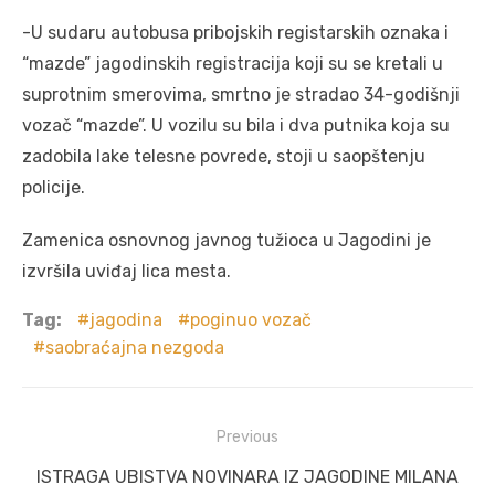
-U sudaru autobusa pribojskih registarskih oznaka i
“mazde” jagodinskih registracija koji su se kretali u
suprotnim smerovima, smrtno je stradao 34-godišnji
vozač “mazde”. U vozilu su bila i dva putnika koja su
zadobila lake telesne povrede, stoji u saopštenju
policije.
Zamenica osnovnog javnog tužioca u Jagodini je
izvršila uviđaj lica mesta.
Tag:
jagodina
poginuo vozač
saobraćajna nezgoda
Post
Previous
navigation
Previous
ISTRAGA UBISTVA NOVINARA IZ JAGODINE MILANA