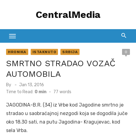
Skip
CentralMedia
to
content
HRONIKA
ISTAKNUTO
SRBIJA
0
SMRTNO STRADAO VOZAČ
AUTOMOBILA
Posted
By
Jan 13, 2016
on
Time to Read:
0 min
-
77
words
JAGODINA-B.R. (34) iz Vrbe kod Jagodine smrtno je
stradao u saobraćajnoj nezgodi koja se dogodila juče
oko 18.30 sati, na putu Jagodina- Kragujevac, kod
sela Vrba.