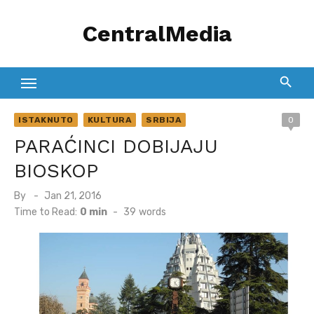
Skip
CentralMedia
to
content
ISTAKNUTO
KULTURA
SRBIJA
0
PARAĆINCI DOBIJAJU
BIOSKOP
Posted
By
Jan 21, 2016
on
Time to Read:
0 min
-
39
words