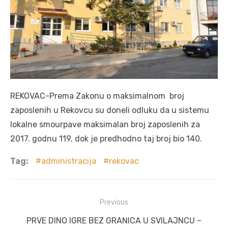
REKOVAC-Prema Zakonu o maksimalnom broj
zaposlenih u Rekovcu su doneli odluku da u sistemu
lokalne smourpave maksimalan broj zaposlenih za
2017. godnu 119, dok je predhodno taj broj bio 140.
Tag:
administracija
rekovac
Post
Previous
navigation
Previous
PRVE DINO IGRE BEZ GRANICA U SVILAJNCU –