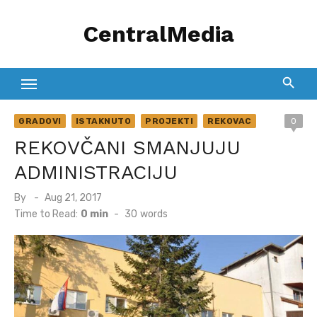
Skip
CentralMedia
to
content
GRADOVI
ISTAKNUTO
PROJEKTI
REKOVAC
0
REKOVČANI SMANJUJU
ADMINISTRACIJU
Posted
By
Aug 21, 2017
on
Time to Read:
0 min
-
30
words