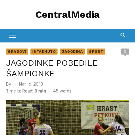
Skip
CentralMedia
to
content
GRADOVI
ISTAKNUTO
JAGODINA
SPORT
0
JAGODINKE POBEDILE
ŠAMPIONKE
Posted
By
Mar 16, 2018
on
Time to Read:
0 min
-
45
words