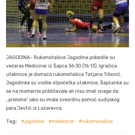
JAGODINA- Rukometašice Jagodine pobedile su
večeras Medicinar iz Šapca 36:30 (16:13). Igračica
utakmice je domaća rukometašica Tatjana Trbović.
Jagodinke su vodile otpočetka utakmice, Šapčanke su
se na momente približavale ali nisu imali snage da
,,prelome” iako su imale svesrdnu pomoć sudijskog
para Jevtić iz Lazarevca.
Tag:
jagodine
medicinar
rukometašice