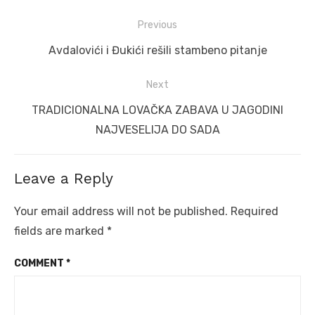
Post
Previous
navigation
Previous
Avdalovići i Đukići rešili stambeno pitanje
post:
Next
Next
TRADICIONALNA LOVAČKA ZABAVA U JAGODINI
post:
NAJVESELIJA DO SADA
Leave a Reply
Your email address will not be published.
Required
fields are marked
*
COMMENT
*