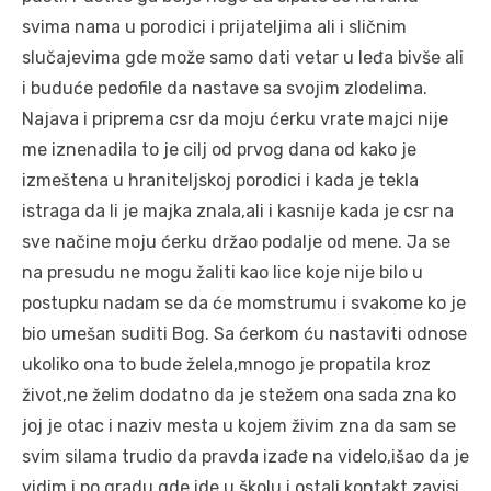
svima nama u porodici i prijateljima ali i sličnim
slučajevima gde može samo dati vetar u leđa bivše ali
i buduće pedofile da nastave sa svojim zlodelima.
Najava i priprema csr da moju ćerku vrate majci nije
me iznenadila to je cilj od prvog dana od kako je
izmeštena u hraniteljskoj porodici i kada je tekla
istraga da li je majka znala,ali i kasnije kada je csr na
sve načine moju ćerku držao podalje od mene. Ja se
na presudu ne mogu žaliti kao lice koje nije bilo u
postupku nadam se da će momstrumu i svakome ko je
bio umešan suditi Bog. Sa ćerkom ću nastaviti odnose
ukoliko ona to bude želela,mnogo je propatila kroz
život,ne želim dodatno da je stežem ona sada zna ko
joj je otac i naziv mesta u kojem živim zna da sam se
svim silama trudio da pravda izađe na videlo,išao da je
vidim i po gradu gde ide u školu i ostali kontakt zavisi