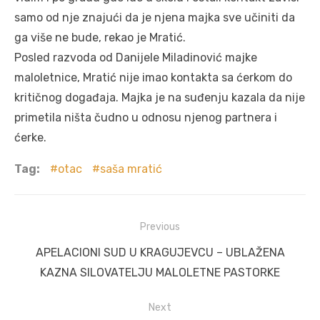
samo od nje znajući da je njena majka sve učiniti da
ga više ne bude, rekao je Mratić.
Posled razvoda od Danijele Miladinović majke
maloletnice, Mratić nije imao kontakta sa ćerkom do
kritičnog događaja. Majka je na suđenju kazala da nije
primetila ništa čudno u odnosu njenog partnera i
ćerke.
Tag:
otac
saša mratić
Post
Previous
navigation
Previous
APELACIONI SUD U KRAGUJEVCU – UBLAŽENA
post:
KAZNA SILOVATELJU MALOLETNE PASTORKE
Next