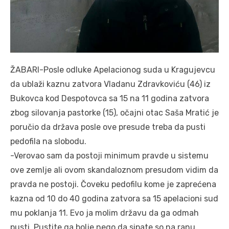
ŽABARI-Posle odluke Apelacionog suda u Kragujevcu
da ublaži kaznu zatvora Vladanu Zdravkoviću (46) iz
Bukovca kod Despotovca sa 15 na 11 godina zatvora
zbog silovanja pastorke (15), očajni otac Saša Mratić je
poručio da država posle ove presude treba da pusti
pedofila na slobodu.
-Verovao sam da postoji minimum pravde u sistemu
ove zemlje ali ovom skandaloznom presudom vidim da
pravda ne postoji. Čoveku pedofilu kome je zaprećena
kazna od 10 do 40 godina zatvora sa 15 apelacioni sud
mu poklanja 11. Evo ja molim državu da ga odmah
pusti. Pustite ga bolje nego da sipate so na ranu