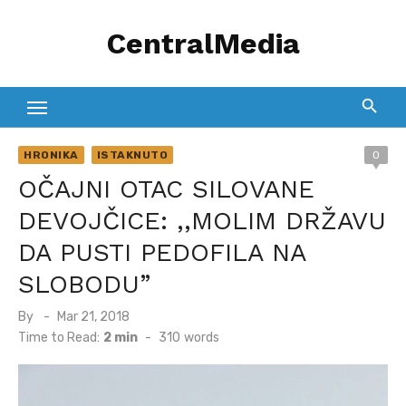
Skip
CentralMedia
to
content
HRONIKA
ISTAKNUTO
0
OČAJNI OTAC SILOVANE
DEVOJČICE: ,,MOLIM DRŽAVU
DA PUSTI PEDOFILA NA
SLOBODU”
Posted
By
Mar 21, 2018
on
Time to Read:
2 min
-
310
words