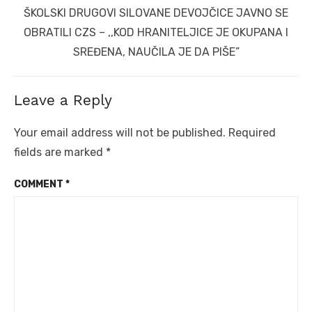
Next
ŠKOLSKI DRUGOVI SILOVANE DEVOJČICE JAVNO SE
post:
OBRATILI CZS – ,,KOD HRANITELJICE JE OKUPANA I
SREĐENA, NAUČILA JE DA PIŠE”
Leave a Reply
Your email address will not be published.
Required
fields are marked
*
COMMENT
*