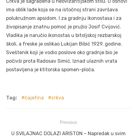
Crkva je sagrađena u neovizantijskom stilu. U osnovi
ima oblik lađe koja se na istočnoj strani završava
polukružnom apsidom. I za gradnju ikonostasa i za
živopisanje znatnu pomoć je pružio Josif Cvijović.
Vladika je naručio ikonostas u bitoljskoj rezbarskoj
školi, a freske je oslikao Lukijan Bibić 1929. godine.
Sveštenik koji je vodio poslove oko gradnje bio je
počivši prota Radosav Simić. Iznad ulaznih vrata
postavljena je ktitorska spomen-ploča.
Tag:
čajetina
crkva
Post
Previous
navigation
Previous
U SVILAJNAC DOLAZI ARISTON – Napredak u svim