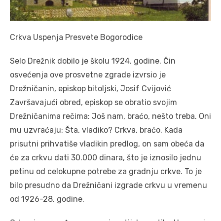
Crkva Uspenja Presvete Bogorodice
Selo Drežnik dobilo je školu 1924. godine. Čin
osvećenja ove prosvetne zgrade izvrsio je
Drežničanin, episkop bitoljski, Josif Cvijović
Završavajući obred, episkop se obratio svojim
Drežničanima rečima: Još nam, braćo, nešto treba. Oni
mu uzvraćaju: Šta, vladiko? Crkva, braćo. Kada
prisutni prihvatiše vladikin predlog, on sam obeća da
će za crkvu dati 30.000 dinara, što je iznosilo jednu
petinu od celokupne potrebe za gradnju crkve. To je
bilo presudno da Drežničani izgrade crkvu u vremenu
od 1926-28. godine.