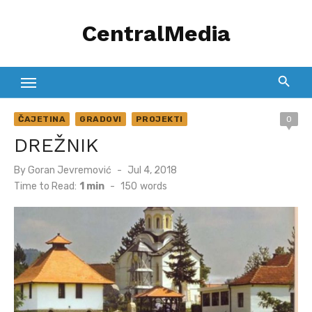
Skip
CentralMedia
to
content
ČAJETINA
GRADOVI
PROJEKTI
0
DREŽNIK
Posted
By
Goran Jevremović
Jul 4, 2018
on
Time to Read:
1 min
-
150
words