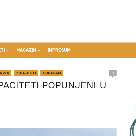
TI
MAGAZIN
IMPRESUM
AZIN
PROJEKTI
TURIZAM
0
PACITETI POPUNJENI U