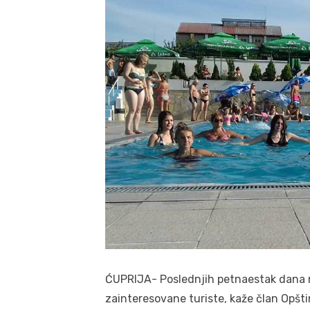
ĆUPRIJA- Poslednjih petnaestak dana
zainteresovane turiste, kaže član Opšt