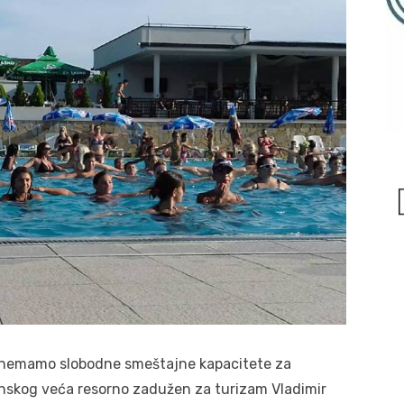
 nemamo slobodne smeštajne kapacitete za
inskog veća resorno zadužen za turizam Vladimir