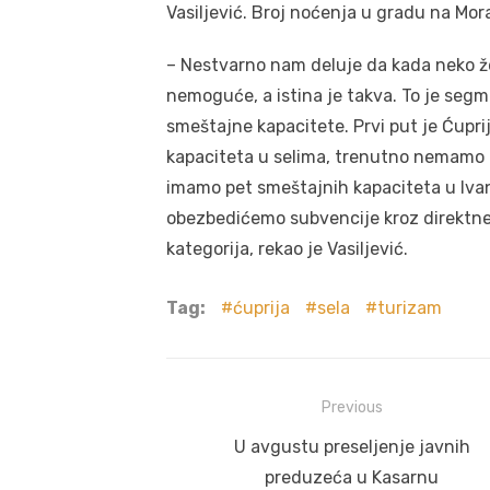
Vasiljević. Broj noćenja u gradu na Mora
– Nestvarno nam deluje da kada neko že
nemoguće, a istina je takva. To je seg
smeštajne kapacitete. Prvi put je Ćupri
kapaciteta u selima, trenutno nemamo n
imamo pet smeštajnih kapaciteta u Ivan
obezbedićemo subvencije kroz direktne 
kategorija, rekao je Vasiljević.
Tag:
ćuprija
sela
turizam
Post
Previous
navigation
Previous
U avgustu preseljenje javnih
post:
preduzeća u Kasarnu