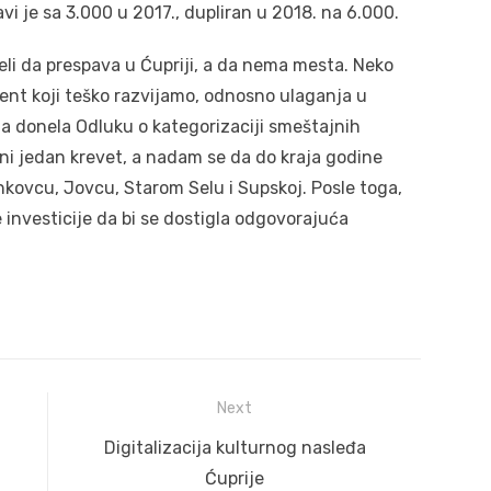
vi je sa 3.000 u 2017., dupliran u 2018. na 6.000.
li da prespava u Ćupriji, a da nema mesta. Neko
ment koji teško razvijamo, odnosno ulaganja u
ja donela Odluku o kategorizaciji smeštajnih
i jedan krevet, a nadam se da do kraja godine
kovcu, Jovcu, Starom Selu i Supskoj. Posle toga,
investicije da bi se dostigla odgovorajuća
Next
Next
Digitalizacija kulturnog nasleđa
post:
Ćuprije