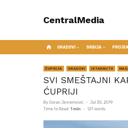
Skip
to
CentralMedia
content
home
GRADOVI
SRBIJA
PROJEK
ĆUPRIJA
GRADOVI
ISTAKNUTO
MAG
SVI SMEŠTAJNI KA
ĆUPRIJI
Posted
By
Goran Jevremović
Jul 30, 2019
on
Time to Read:
1 min
-
121
words